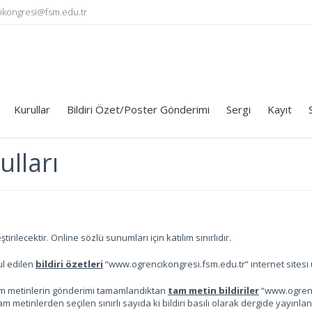
ikongresi@fsm.edu.tr
Kurullar
Bildiri Özet/Poster Gönderimi
Sergi
Kayıt
ulları
rilecektir. Online sözlü sunumları için katılım sınırlıdır.
l edilen
bildiri özetleri
“www.ogrencikongresi.fsm.edu.tr” internet sites
am metinlerin gönderimi tamamlandıktan
tam metin bildiriler
“www.ogrenci
Tam metinlerden seçilen sınırlı sayıda ki bildiri basılı olarak dergide yayınla