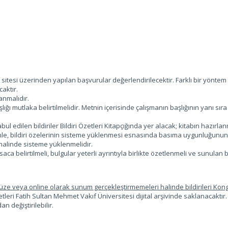
tesi üzerinden yapılan başvurular değerlendirilecektir. Farklı bir yöntem 
aktır.
anmalıdır.
ı mutlaka belirtilmelidir. Metnin içerisinde çalışmanın başlığının yanı sıra
ilen bildiriler Bildiri Özetleri Kitapçığında yer alacak; kitabın hazırlanm
le, bildiri özelerinin sisteme yüklenmesi esnasında basıma uygunluğunun 
 halinde sisteme yüklenmelidir.
ca belirtilmeli, bulgular yeterli ayrıntıyla birlikte özetlenmeli ve sunulan
zyüze veya online olarak sunum gerçekleştirmemeleri halinde bildirileri Kon
eri Fatih Sultan Mehmet Vakıf Üniversitesi dijital arşivinde saklanacaktır.
 değiştirilebilir.