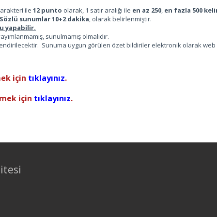
arakteri ile
12 punto
olarak, 1 satır aralığı ile
en az 250
,
en fazla 500 kel
Sözlü sunumlar 10+2 dakika
, olarak belirlenmiştir.
u yapabilir.
 yayımlanmamış, sunulmamış olmalıdır.
lendirilecektir. Sunuma uygun görülen özet bildiriler elektronik olarak web
ek için
tıklayınız
.
rmek için
tıklayınız
.
itesi