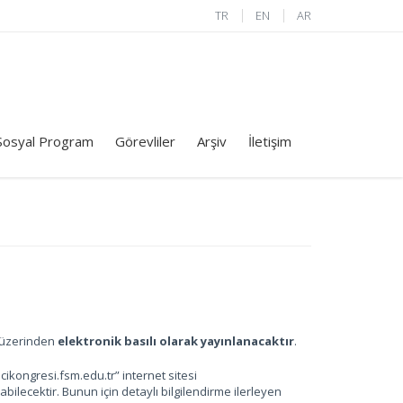
TR
EN
AR
Sosyal Program
Görevliler
Arşiv
İletişim
i üzerinden
elektronik basılı olarak yayınlanacaktır
.
kongresi.fsm.edu.tr” internet sitesi
nabilecektir. Bunun için detaylı bilgilendirme ilerleyen