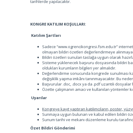
tarihlerde yapılacaktır.
KONGRE KATILIM KOŞULLARI:
Katılım Şartları
Sadece “www.ogrencikongresi.fsm.edu.tr” internet si
olmayan bildiri özetleri değerlendirmeye alınmayac
Bildiri özetleri sunulan taslağa uygun olarak hazırl
Sisteme yüklenecek başvuru dosyasında bildiri başlığ
oldukları kurumların bilgileri yer almalıdır.
Değerlendirme sonucunda kongrede sunulması kabul ed
değişiklik yapma imkânı tanınmayacaktır. Bu neden
Başvurular .doc, .docx ya da .pdf uzantılı dosyalar
Özette çalışmanın amacı ve kullanılan yöntemler kısa
Uyarılar
Kongreye kayıt yaptıran katılımcıların, poster, yü
Sunmaya uygun bulunan ve kabul edilen bildiri özetl
Sunum tarihi ve mekanı düzenleme kurulu tarafından
Özet Bildiri Gönderimi