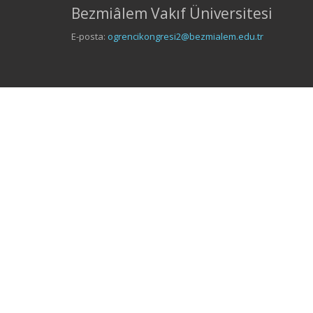
Bezmiâlem Vakıf Üniversitesi
E-posta:
ogrencikongresi2@bezmialem.edu.tr