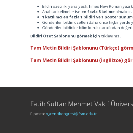
Bildiri özeti; iki yana yaslı, Times New Roman yazı k
Anahtar kelimeler ise
en fazla 5 kelime
olmalıdır.
1 katılımcı en fazla 1 bildiri ve 1 poster sunum
Gönderilen bildiri özetleri daha önce hiçbir yerde
Gönderilen bildiriler bilim kurulu tarafından değer
Bildiri Özet Şablonunu görmek için
tıklayınız
.
Tam Metin Bildiri Şablonunu (Türkçe) görm
Tam Metin Bildiri Şablonunu (İngilizce) gö
Fatih Sultan Mehmet Vakıf Ünivers
E-posta:
ogrencikongresi@fsm.edu.tr